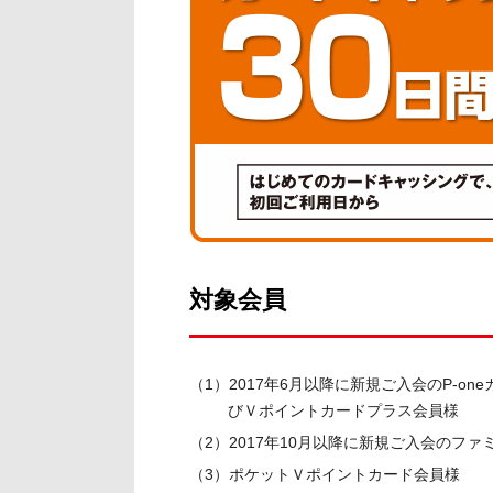
ト
す
内
ペ
共
ー
通
ジ
メ
の
ニ
先
ュ
頭
ー
に
に
戻
移
り
動
ま
対象会員
し
す
ま
す
（1）2017年6月以降に新規ご入会のP-o
ペ
びＶポイントカードプラス会員様
ー
（2）2017年10月以降に新規ご入会のフ
ジ
本
（3）ポケットＶポイントカード会員様