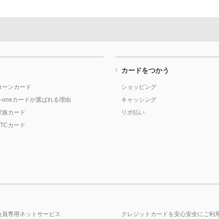
カードをつかう
ローンカード
ショッピング
P-oneカードが選ばれる理由
キャッシング
家族カード
リボ払い
ETCカード
会員専用ネットサービス
クレジットカードを安心安全にご利