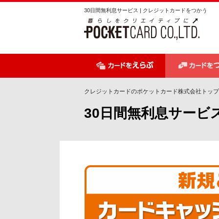
ペ
ペ
30日間無利息サービス | クレジットカードをつかう
ー
ー
ジ
ジ
内
の
を
終
移
わ
動
り
す
で
クレジットカードのポケットカード株式会社トップ
る
す
30日間無利息サービ
た
ヘ
め
ッ
の
ダ
リ
ー
ン
情
ク
報
で
に
す
戻
サ
り
イ
ま