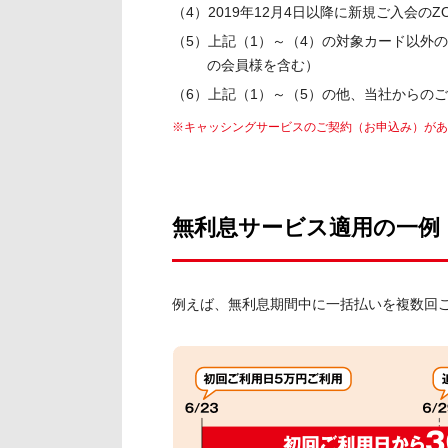
文
（4）2019年12月4日以降に新規ご入会のZ
に
（5）上記（1）～（4）の対象カード以外の
移
の会員様を含む）
動
（6）上記（1）～（5）の他、当社からの
し
ま
キャッシングサービスのご契約（お申込み）があ
す
フ
ッ
タ
無利息サービス適用の一例
ー
情
報
例えば、無利息期間中に一括払いを複数回
に
移
動
し
ま
す