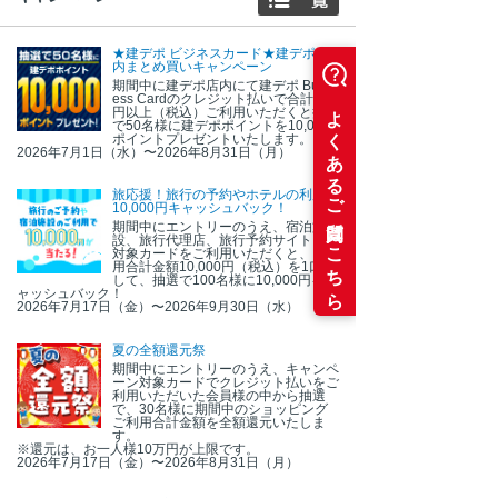
★建デポ ビジネスカード★建デポ店
内まとめ買いキャンペーン
期間中に建デポ店内にて建デポ Busin
ess Cardのクレジット払いで合計1万
円以上（税込）ご利用いただくと抽選
で50名様に建デポポイントを10,000
ポイントプレゼントいたします。
2026年7月1日（水）〜2026年8月31日（月）
旅応援！旅行の予約やホテルの利用で
10,000円キャッシュバック！
期間中にエントリーのうえ、宿泊施
設、旅行代理店、旅行予約サイトにて
対象カードをご利用いただくと、ご利
用合計金額10,000円（税込）を1口と
して、抽選で100名様に10,000円をキ
ャッシュバック！
2026年7月17日（金）〜2026年9月30日（水）
夏の全額還元祭
期間中にエントリーのうえ、キャンペ
ーン対象カードでクレジット払いをご
利用いただいた会員様の中から抽選
で、30名様に期間中のショッピング
ご利用合計金額を全額還元いたしま
す。
※還元は、お一人様10万円が上限です。
2026年7月17日（金）〜2026年8月31日（月）