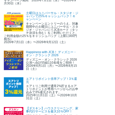
キャンペーン期間 2026年7月1日（水）〜2026年9
月30日（水）
土曜日はユニバーサル・スタジオ・ジ
ャパンで25%キャッシュバック！キ
ャンペーン
キャンペーンエントリーのうえ、対象
期間中の土曜日にユニバーサル・スタ
ジオ・ジャパンにてJCBカード（タッ
チ決済を含む）をご利用いただくと、
ご利用金額の25％をキャッシュバック（上限1,000円
相当）
2026年7月1日（水）〜2026年9月12日（土）
Happiness with JCB！ ディズニー・
オン・クラシック 2026
ディズニー・オン・クラシック 2026
公演へ合計55組110名様をご招待！
2026年6月1日（月）〜2026年8月15
日（土）
エアトリポイント倍率アップ！3％還
元
エアトリご利用で通常2%貯まるエア
トリポイントが専用ページからのお申
込みで3%還元されます。
2025年11月1日（土）〜2026年10月
31日（土）
【ダスキン】ハウスクリーニング、家
事代行サービスを最大10％OFF！