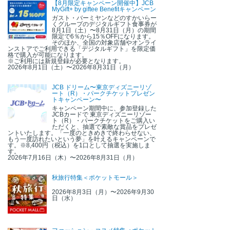
【8月限定キャンペーン開催中】JCB
MyGift+ by giftee Benefitキャンペーン
ガスト・バーミヤンなどのすかいらー
くグループのデジタルギフト食事券が
8月1日（土）〜8月31日（月）の期間
限定で6％から15％OFFになります。
そのほか、全国の対象店舗やオンライ
ンストアでご利用できる「デジタルギフト」を限定価
格で購入が可能になります。
※ご利用には新規登録が必要となります。
2026年8月1日（土）〜2026年8月31日（月）
JCB ドリーム〜東京ディズニーリゾ
ート（R）・パークチケットプレゼン
トキャンペーン〜
キャンペーン期間中に、参加登録した
JCBカードで 東京ディズニーリゾー
ト（R）・パークチケットをご購入い
ただくと、抽選で素敵な賞品をプレゼ
ントいたします。「一度のときめきで終わらせない、
もう一度訪れたいという夢」を叶えるキャンペーンで
す。※8,400円（税込）を1口として抽選を実施しま
す。
2026年7月16日（木）〜2026年8月31日（月）
秋旅行特集＜ポケットモール＞
2026年8月3日（月）〜2026年9月30
日（水）