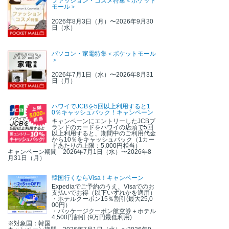
ファッション・コスメ特集＜ポケット
モール＞
2026年8月3日（月）〜2026年9月30
日（水）
パソコン・家電特集＜ポケットモール
＞
2026年7月1日（水）〜2026年8月31
日（月）
ハワイでJCBを5回以上利用すると1
0％キャッシュバック！キャンペーン
キャンペーンにエントリーしたJCBブ
ランドのカードをハワイの店頭で5回
以上利用すると、期間中のご利用代金
から10％をキャッシュバック（1カー
ドあたりの上限：5,000円相当）
キャンペーン期間 2026年7月1日（水）〜2026年8
月31日（月）
韓国行くならVisa！キャンペーン
Expediaでご予約のうえ、Visaでのお
支払いでお得（以下いずれかを適用）
・ホテルクーポン15％割引(最大25,0
00円）
・パッケージクーポン航空券＋ホテル
4,500円割引 (9万円最低利用)
※対象国：韓国