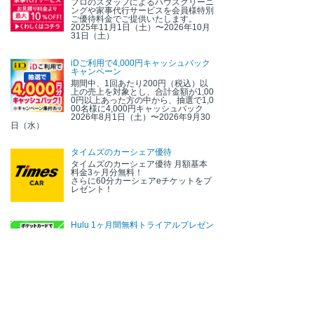
プロのスタッフによるハウスクリーニ
ングや家事代行サービスを会員様特別
ご優待料金でご提供いたします。
2025年11月1日（土）〜2026年10月
31日（土）
iDご利用で4,000円キャッシュバック
キャンペーン
期間中、1回あたり200円（税込）以
上の売上を対象とし、合計金額が1,00
0円以上あった方の中から、抽選で1,0
00名様に4,000円キャッシュバック
2026年8月1日（土）〜2026年9月30
日（水）
タイムズのカーシェア優待
タイムズのカーシェア優待 月額基本
料金3ヶ月分無料！
さらに60分カーシェアeチケットをプ
レゼント！
Hulu 1ヶ月間無料トライアルプレゼン
ト
期間中に対象カードで専用サイトから
Huluへ新規ご登録のうえ、対象カー
ドでお支払いいただくと1ヶ月間無料
トライアルをお楽しみいただけます。
2026年6月17日（水）〜2027年6月1
6日（水）
お知らせ