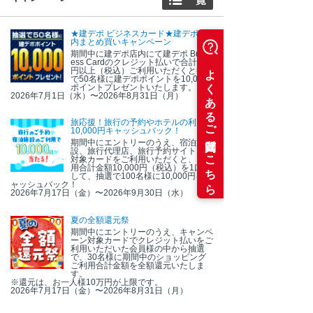
★建デポ ビジネスカード★建デポ店
内まとめ買いキャンペーン
期間中に建デポ店内にて建デポ Busin
ess Cardのクレジット払いで合計1万
円以上（税込）ご利用いただくと抽選
で50名様に建デポポイントを10,000
ポイントプレゼントいたします。
2026年7月1日（水）〜2026年8月31日（月）
旅応援！旅行の予約やホテルの利用で
10,000円キャッシュバック！
期間中にエントリーのうえ、宿泊施
設、旅行代理店、旅行予約サイトにて
対象カードをご利用いただくと、ご利
用合計金額10,000円（税込）を1口と
して、抽選で100名様に10,000円をキ
ャッシュバック！
2026年7月17日（金）〜2026年9月30日（水）
夏の全額還元祭
期間中にエントリーのうえ、キャンペ
ーン対象カードでクレジット払いをご
利用いただいた会員様の中から抽選
で、30名様に期間中のショッピング
ご利用合計金額を全額還元いたしま
す。
※還元は、お一人様10万円が上限です。
2026年7月17日（金）〜2026年8月31日（月）