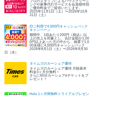
プロのスタッフによるハウスクリーニ
ングや家事代行サービスを会員様特別
ご優待料金でご提供いたします。
2025年11月1日（土）〜2026年10月
31日（土）
iDご利用で4,000円キャッシュバック
キャンペーン
期間中、1回あたり200円（税込）以
上の売上を対象とし、合計金額が1,00
0円以上あった方の中から、抽選で1,0
00名様に4,000円キャッシュバック
2026年8月1日（土）〜2026年9月30
日（水）
タイムズのカーシェア優待
タイムズのカーシェア優待 月額基本
料金3ヶ月分無料！
さらに60分カーシェアeチケットをプ
レゼント！
Hulu 1ヶ月間無料トライアルプレゼン
ト
期間中に対象カードで専用サイトから
Huluへ新規ご登録のうえ、対象カー
ドでお支払いいただくと1ヶ月間無料
トライアルをお楽しみいただけます。
2026年6月17日（水）〜2027年6月1
6日（水）
お知らせ