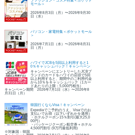
ファッション・コスメ特集＜ポケット
モール＞
2026年8月3日（月）〜2026年9月30
日（水）
パソコン・家電特集＜ポケットモール
＞
2026年7月1日（水）〜2026年8月31
日（月）
ハワイでJCBを5回以上利用すると1
0％キャッシュバック！キャンペーン
キャンペーンにエントリーしたJCBブ
ランドのカードをハワイの店頭で5回
以上利用すると、期間中のご利用代金
から10％をキャッシュバック（1カー
ドあたりの上限：5,000円相当）
キャンペーン期間 2026年7月1日（水）〜2026年8
月31日（月）
韓国行くならVisa！キャンペーン
Expediaでご予約のうえ、Visaでのお
支払いでお得（以下いずれかを適用）
・ホテルクーポン15％割引(最大25,0
00円）
・パッケージクーポン航空券＋ホテル
4,500円割引 (9万円最低利用)
※対象国：韓国