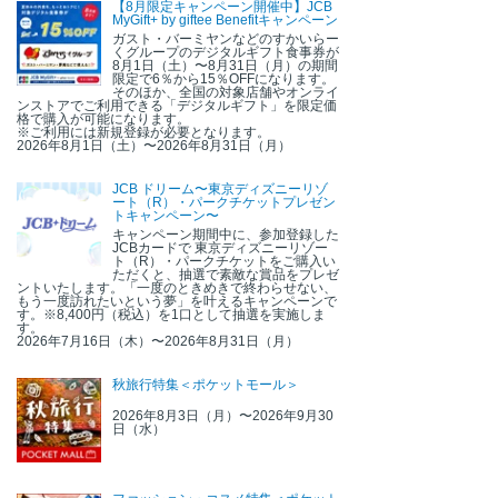
【8月限定キャンペーン開催中】JCB
MyGift+ by giftee Benefitキャンペーン
ガスト・バーミヤンなどのすかいらー
くグループのデジタルギフト食事券が
8月1日（土）〜8月31日（月）の期間
限定で6％から15％OFFになります。
そのほか、全国の対象店舗やオンライ
ンストアでご利用できる「デジタルギフト」を限定価
格で購入が可能になります。
※ご利用には新規登録が必要となります。
2026年8月1日（土）〜2026年8月31日（月）
JCB ドリーム〜東京ディズニーリゾ
ート（R）・パークチケットプレゼン
トキャンペーン〜
キャンペーン期間中に、参加登録した
JCBカードで 東京ディズニーリゾー
ト（R）・パークチケットをご購入い
ただくと、抽選で素敵な賞品をプレゼ
ントいたします。「一度のときめきで終わらせない、
もう一度訪れたいという夢」を叶えるキャンペーンで
す。※8,400円（税込）を1口として抽選を実施しま
す。
2026年7月16日（木）〜2026年8月31日（月）
秋旅行特集＜ポケットモール＞
2026年8月3日（月）〜2026年9月30
日（水）