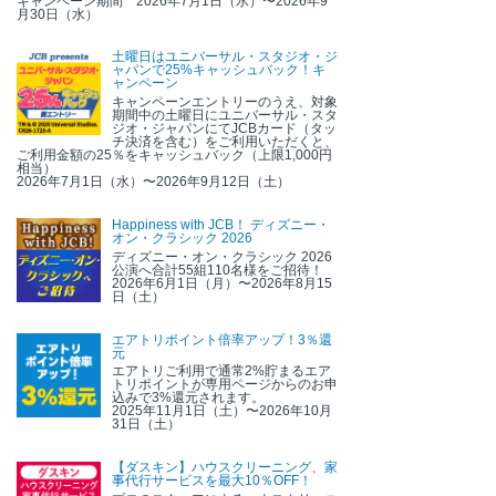
キャンペーン期間 2026年7月1日（水）〜2026年9
月30日（水）
土曜日はユニバーサル・スタジオ・ジ
ャパンで25%キャッシュバック！キ
ャンペーン
キャンペーンエントリーのうえ、対象
期間中の土曜日にユニバーサル・スタ
ジオ・ジャパンにてJCBカード（タッ
チ決済を含む）をご利用いただくと、
ご利用金額の25％をキャッシュバック（上限1,000円
相当）
2026年7月1日（水）〜2026年9月12日（土）
Happiness with JCB！ ディズニー・
オン・クラシック 2026
ディズニー・オン・クラシック 2026
公演へ合計55組110名様をご招待！
2026年6月1日（月）〜2026年8月15
日（土）
エアトリポイント倍率アップ！3％還
元
エアトリご利用で通常2%貯まるエア
トリポイントが専用ページからのお申
込みで3%還元されます。
2025年11月1日（土）〜2026年10月
31日（土）
【ダスキン】ハウスクリーニング、家
事代行サービスを最大10％OFF！