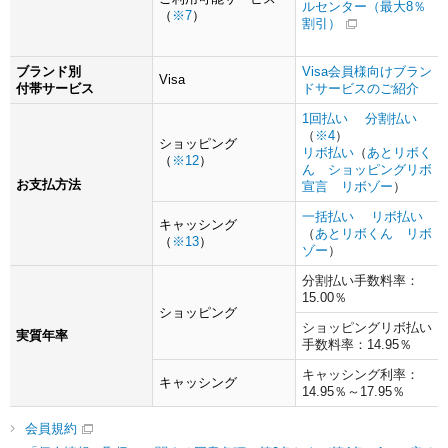
ルセンター（最大8％
（
※7
）
割引）
ブランド別
Visa会員様向けブラン
Visa
付帯サービス
ドサービスのご紹介
1回払い
分割払い
（
※4
）
ショッピング
リボ払い
（
あとリボく
（
※12
）
ん
ショッピングリボ
お支払方法
宣言
リボゾー
）
一括払い
リボ払い
キャッシング
（
あとリボくん
リボ
（
※13
）
ゾー
）
分割払い手数料率：
15.00％
ショッピング
ショッピングリボ払い
実質年率
手数料率：14.95％
キャッシング利率：
キャッシング
14.95％～17.95％
会員規約