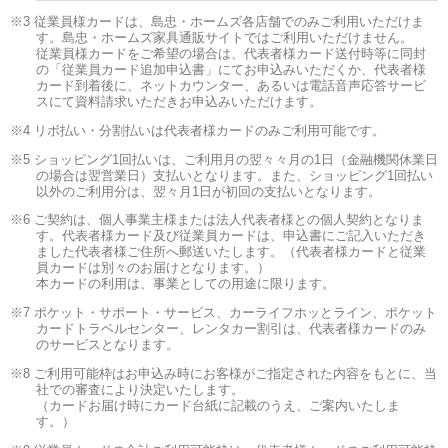
3 従業員様カードは、島忠・ホームズ各店舗でのみご利用いただけま
す。島忠・ホームズ家具通販サイトではご利用いただけません。
従業員様カードをご希望の場合は、代表者様カード送付時等に同封
の「従業員カード追加申込書」にてお申込みいただくか、代表者様
カード到着後に、ネットカウンター、あるいは電話音声応答サービ
スにて資料請求いただきお申込みいただけます。
4 リボ払い・分割払いは代表者様カードのみご利用可能です。
5 ショッピング1回払いは、ご利用月の翌々々月の1日（金融機関休業日
の場合は翌営業日）支払いとなります。また、ショッピング1回払い
以外のご利用分は、翌々月1日が初回の支払いとなります。
6 ご契約は、個人事業主様または法人代表者様との個人契約となりま
す。代表者様カード及び従業員カードは、申込書にご記入いただき
ました代表者様ご住所へ郵送いたします。（代表者様カードと従業
員カードは別々のお届けとなります。）
本カードの利用は、事業としての用途に限ります。
7 ポケット・サポート・サービス、カーライフホッとライン、ポケット
カードトラベルセンター、レンタカー割引は、代表者様カードのみ
のサービスとなります。
8 ご利用可能枠はお申込み時にお客様がご指定された内容をもとに、当
社での審査により決定いたします。
（カードお届け時にカード台紙に記載のうえ、ご案内いたしま
す。）