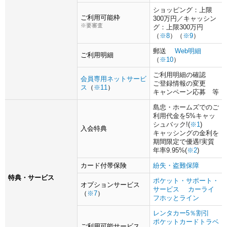
ショッピング：上限
ご利用可能枠
300万円／キャッシン
要審査
グ：上限300万円
（
※8
）（
※9
）
郵送
Web明細
ご利用明細
（
※10
）
ご利用明細の確認
会員専用ネットサービ
ご登録情報の変更
ス
（
※11
）
キャンペーン応募 等
島忠・ホームズでのご
利用代金を5%キャッ
シュバック!(
※1
)
入会特典
キャッシングの金利を
期間限定で優遇!実質
年率9.95%(
※2
)
カード付帯保険
紛失・盗難保障
特典・サービス
ポケット・サポート・
オプションサービス
サービス
カーライ
（
※7
）
フホッとライン
レンタカー5％割引
ポケットカードトラベ
ご利用可能サービス