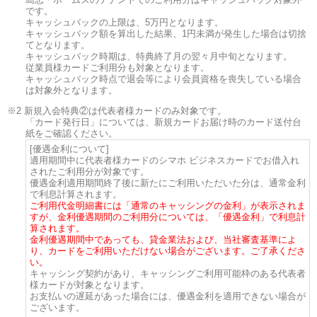
です。
キャッシュバックの上限は、5万円となります。
キャッシュバック額を算出した結果、1円未満が発生した場合は切捨
てとなります。
キャッシュバック時期は、特典終了月の翌々月中旬となります。
従業員様カードご利用分も対象となります。
キャッシュバック時点で退会等により会員資格を喪失している場合
は対象外となります。
2 新規入会特典②は代表者様カードのみ対象です。
「カード発行日」については、新規カードお届け時のカード送付台
紙をご確認ください。
[優遇金利について]
適用期間中に代表者様カードのシマホ ビジネスカードでお借入れ
されたご利用分が対象です。
優遇金利適用期間終了後に新たにご利用いただいた分は、通常金利
で利息計算されます。
ご利用代金明細書には「通常のキャッシングの金利」が表示されま
すが、金利優遇期間のご利用分については、「優遇金利」で利息計
算されます。
金利優遇期間中であっても、貸金業法および、当社審査基準によ
り、カードをご利用いただけない場合がございます。ご了承くださ
い。
キャッシング契約があり、キャッシングご利用可能枠のある代表者
様カードが対象となります。
お支払いの遅延があった場合には、優遇金利を適用できない場合が
ございます。