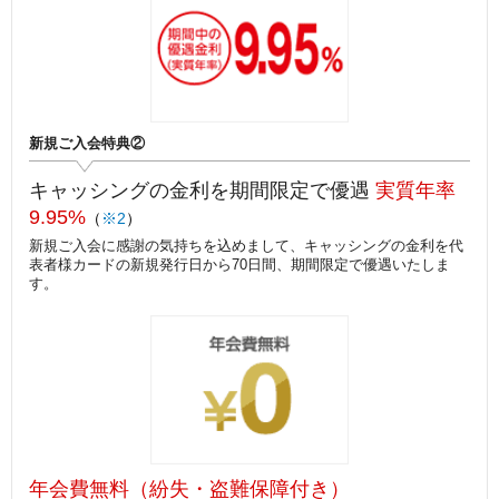
新規ご入会特典②
キャッシングの金利を期間限定で優遇
実質年率
9.95%
（
※2
）
新規ご入会に感謝の気持ちを込めまして、キャッシングの金利を代
表者様カードの新規発行日から70日間、期間限定で優遇いたしま
す。
年会費無料（紛失・盗難保障付き）