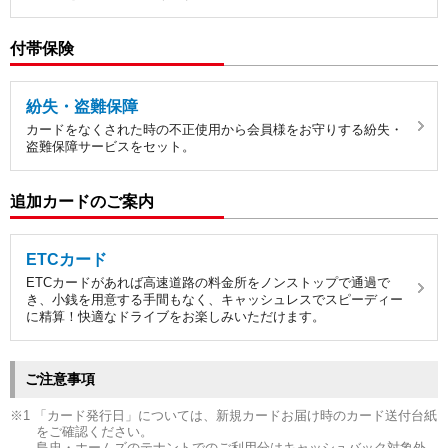
付帯保険
紛失・盗難保障
カードをなくされた時の不正使用から会員様をお守りする紛失・
盗難保障サービスをセット。
追加カードのご案内
ETCカード
ETCカードがあれば高速道路の料金所をノンストップで通過で
き、小銭を用意する手間もなく、キャッシュレスでスピーディー
に精算！快適なドライブをお楽しみいただけます。
ご注意事項
1 「カード発行日」については、新規カードお届け時のカード送付台紙
をご確認ください。
島忠・ホームズのテナントでのご利用分はキャッシュバック対象外