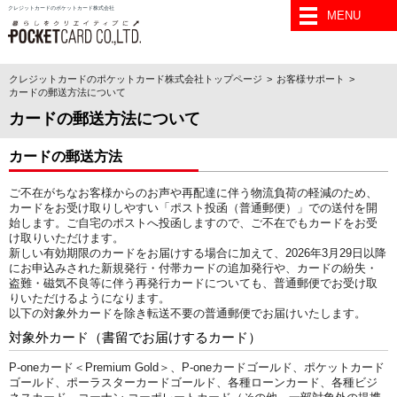
クレジットカードのポケットカード株式会社
MENU
クレジットカードのポケットカード株式会社トップページ
お客様サポート
カードの郵送方法について
カードの郵送方法について
カードの郵送方法
ご不在がちなお客様からのお声や再配達に伴う物流負荷の軽減のため、
カードをお受け取りしやすい「ポスト投函（普通郵便）」での送付を開
始します。ご自宅のポストへ投函しますので、ご不在でもカードをお受
け取りいただけます。
新しい有効期限のカードをお届けする場合に加えて、2026年3月29日以降
にお申込みされた新規発行・付帯カードの追加発行や、カードの紛失・
盗難・磁気不良等に伴う再発行カードについても、普通郵便でお受け取
りいただけるようになります。
以下の対象外カードを除き転送不要の普通郵便でお届けいたします。
対象外カード（書留でお届けするカード）
P‐oneカード＜Premium Gold＞、P-oneカードゴールド、ポケットカード
ゴールド、ポーラスターカードゴールド、各種ローンカード、各種ビジ