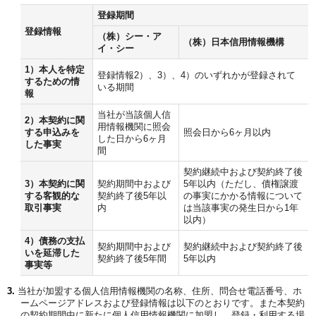
登録期間
登録情報
（株）シー・ア
（株）日本信用情報機構
イ・シー
1）本人を特定
登録情報2）、3）、4）のいずれかが登録されて
するための情
いる期間
報
当社が当該個人信
2）本契約に関
用情報機関に照会
する申込みを
照会日から6ヶ月以内
した日から6ヶ月
した事実
間
契約継続中および契約終了後
3）本契約に関
契約期間中および
5年以内（ただし、債権譲渡
する客観的な
契約終了後5年以
の事実にかかる情報について
取引事実
内
は当該事実の発生日から1年
以内）
4）債務の支払
契約期間中および
契約継続中および契約終了後
いを延滞した
契約終了後5年間
5年以内
事実等
当社が加盟する個人信用情報機関の名称、住所、問合せ電話番号、ホ
ームページアドレスおよび登録情報は以下のとおりです。また本契約
の契約期間中に新たに個人信用情報機関に加盟し、登録・利用する場