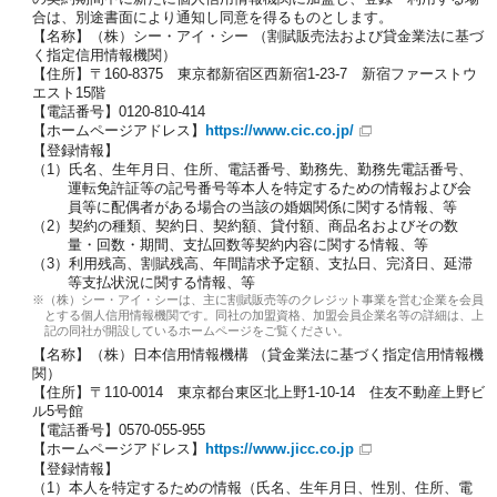
合は、別途書面により通知し同意を得るものとします。
【名称】（株）シー・アイ・シー （割賦販売法および貸金業法に基づ
く指定信用情報機関）
【住所】〒160-8375 東京都新宿区西新宿1-23-7 新宿ファーストウ
エスト15階
【電話番号】0120-810-414
【ホームページアドレス】
https://www.cic.co.jp/
【登録情報】
氏名、生年月日、住所、電話番号、勤務先、勤務先電話番号、
運転免許証等の記号番号等本人を特定するための情報および会
員等に配偶者がある場合の当該の婚姻関係に関する情報、等
契約の種類、契約日、契約額、貸付額、商品名およびその数
量・回数・期間、支払回数等契約内容に関する情報、等
利用残高、割賦残高、年間請求予定額、支払日、完済日、延滞
等支払状況に関する情報、等
（株）シー・アイ・シーは、主に割賦販売等のクレジット事業を営む企業を会員
とする個人信用情報機関です。同社の加盟資格、加盟会員企業名等の詳細は、上
記の同社が開設しているホームページをご覧ください。
【名称】（株）日本信用情報機構 （貸金業法に基づく指定信用情報機
関）
【住所】〒110-0014 東京都台東区北上野1-10-14 住友不動産上野ビ
ル5号館
【電話番号】
0570-055-955
【ホームページアドレス】
https://www.jicc.co.jp
【登録情報】
本人を特定するための情報（氏名、生年月日、性別、住所、電