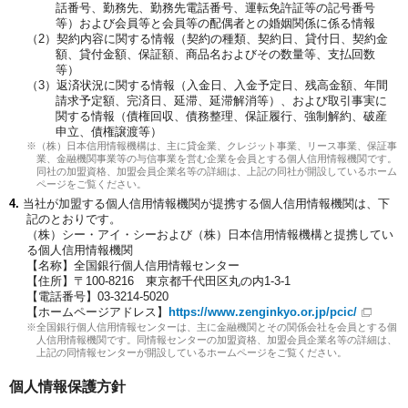
話番号、勤務先、勤務先電話番号、運転免許証等の記号番号
等）および会員等と会員等の配偶者との婚姻関係に係る情報
契約内容に関する情報（契約の種類、契約日、貸付日、契約金
額、貸付金額、保証額、商品名およびその数量等、支払回数
等）
返済状況に関する情報（入金日、入金予定日、残高金額、年間
請求予定額、完済日、延滞、延滞解消等）、および取引事実に
関する情報（債権回収、債務整理、保証履行、強制解約、破産
申立、債権譲渡等）
（株）日本信用情報機構は、主に貸金業、クレジット事業、リース事業、保証事
業、金融機関事業等の与信事業を営む企業を会員とする個人信用情報機関です。
同社の加盟資格、加盟会員企業名等の詳細は、上記の同社が開設しているホーム
ページをご覧ください。
当社が加盟する個人信用情報機関が提携する個人信用情報機関は、下
記のとおりです。
（株）シー・アイ・シーおよび（株）日本信用情報機構と提携してい
る個人信用情報機関
【名称】全国銀行個人信用情報センター
【住所】〒100-8216 東京都千代田区丸の内1-3-1
【電話番号】03-3214-5020
【ホームページアドレス】
https://www.zenginkyo.or.jp/pcic/
全国銀行個人信用情報センターは、主に金融機関とその関係会社を会員とする個
人信用情報機関です。同情報センターの加盟資格、加盟会員企業名等の詳細は、
上記の同情報センターが開設しているホームページをご覧ください。
個人情報保護方針