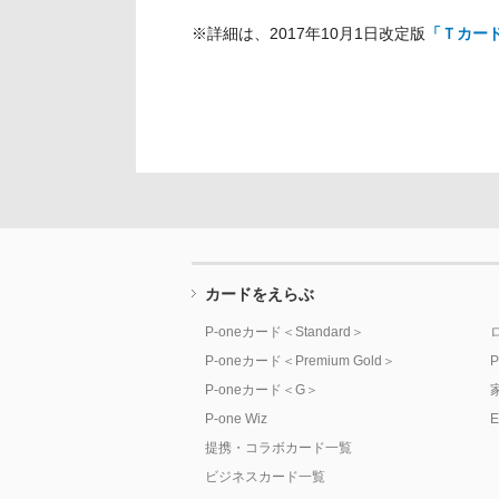
文
に
※詳細は、2017年10月1日改定版
「Ｔカー
移
動
し
ま
す
フ
ッ
タ
ー
カードをえらぶ
情
報
P-oneカード＜Standard＞
に
P-oneカード＜Premium Gold＞
移
P-oneカード＜G＞
動
P-one Wiz
し
提携・コラボカード一覧
ま
ビジネスカード一覧
す