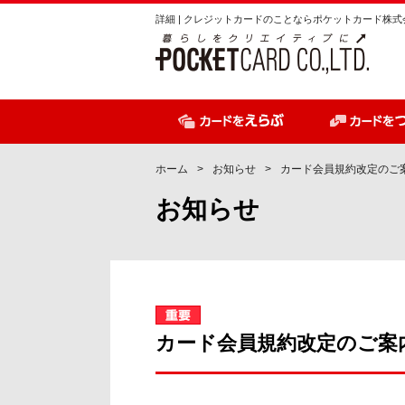
ペ
ペ
詳細 | クレジットカードのことならポケットカード株式
ー
ー
ジ
ジ
内
の
を
終
移
わ
動
り
す
で
ホーム
お知らせ
カード会員規約改定のご
る
す
お知らせ
た
ヘ
め
ッ
の
ダ
リ
ー
ン
情
ク
報
で
に
カード会員規約改定のご案
す
戻
サ
り
イ
ま