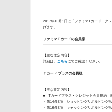
ト
す
内
ペ
共
ー
2017年10月1日に「ファミマTカード
通
ジ
げます。
メ
の
ニ
先
ファミマＴカードの会員様
ュ
頭
ー
に
に
戻
【主な改定内容】
移
り
詳細は、
こちら
にてご確認ください。
動
ま
し
す
Ｔカード プラスの会員様
ま
す
ペ
【主な改定内容】
ー
■「Tカードプラス・クレジット会員規約」
ジ
・第14条3項 ショッピングリボルビング
本
・第16条3項 キャッシングリボルビング