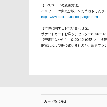
文
【パスワードの変更方法】
に
パスワードの変更は以下でお手続きくださ
移
http://www.pocketcard.co.jp/login.html
動
し
【本件に関するお問い合わせ先】
ま
ポケットカードお客さまセンター(9:00ー18:
す
携帯電話以外から 0120-12-9255 ／ 携帯電
フ
IP電話および携帯電話各社のかけ放題プランをご
ッ
タ
ー
情
報
に
移
動
し
ま
カードをえらぶ
す