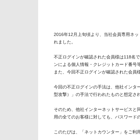
ト
す
内
ペ
共
ー
通
ジ
2016年12月上旬頃より、当社会員専用
メ
の
れました。
ニ
先
ュ
頭
不正ログインが確認された会員様は118名
ー
に
ンによる個人情報・クレジットカード番号
に
戻
また、今回不正ログインが確認された会員
移
り
動
ま
今回の不正ログインの手法は、他社インタ
し
す
型攻撃）」の手法で行われたものと想定され
ま
す
そのため、他社インターネットサービスと
ペ
用の全てのお客様に対しても、パスワード
ー
ジ
このたびは、「ネットカウンター」をご利
本