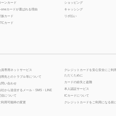
ローンカード
ショッピング
P-oneカードが選ばれる理由
キャッシング
家族カード
リボ払い
ETCカード
会員専用ネットサービス
クレジットカードを安心安全にご利
ただくために
利用先とのトラブル等について
カードの紛失と盗難
お問い合わせ
本人認証サービス
当社から送信するメール・SMS・LINE
配信について
ICカードについて
ご利用可能枠の変更
クレジットカードをご利用になる前