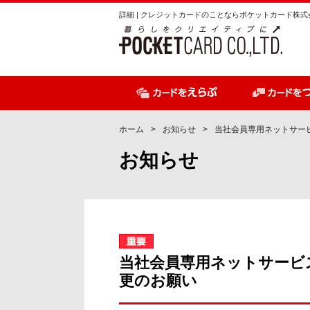
ペ
ペ
詳細 | クレジットカードのことならポケットカード株式
ー
ー
ジ
ジ
内
の
を
終
移
わ
動
り
す
で
ホーム
お知らせ
当社会員専用ネットサー
る
す
お知らせ
た
ヘ
め
ッ
の
ダ
リ
ー
ン
情
ク
報
で
に
当社会員専用ネットサービ
す
戻
更のお願い
サ
り
イ
ま