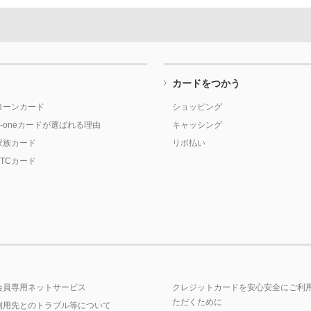
カードをつかう
ローンカード
ショッピング
P-oneカードが選ばれる理由
キャッシング
家族カード
リボ払い
ETCカード
会員専用ネットサービス
クレジットカードを安心安全にご利
ただくために
利用先とのトラブル等について