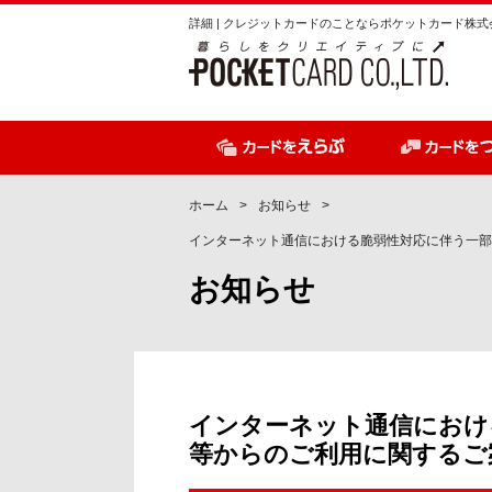
ペ
ペ
詳細 | クレジットカードのことならポケットカード株式
ー
ー
ジ
ジ
内
の
を
終
移
わ
動
り
す
で
ホーム
お知らせ
る
す
インターネット通信における脆弱性対応に伴う一部
た
ヘ
め
ッ
お知らせ
の
ダ
リ
ー
ン
情
ク
報
で
に
インターネット通信におけ
す
戻
等からのご利用に関するご
サ
り
イ
ま