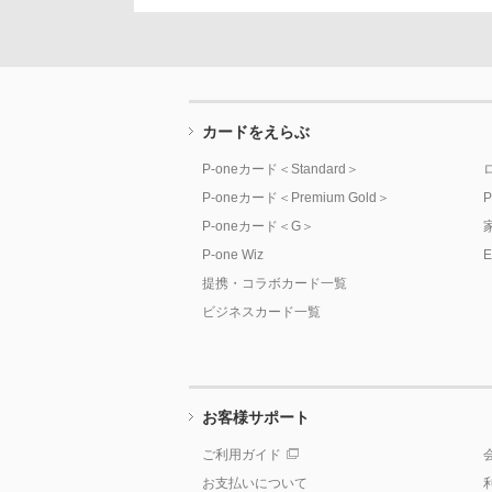
文
に
移
動
し
カードをえらぶ
ま
す
P-oneカード＜Standard＞
フ
P-oneカード＜Premium Gold＞
ッ
P-oneカード＜G＞
タ
P-one Wiz
ー
提携・コラボカード一覧
情
ビジネスカード一覧
報
に
移
動
お客様サポート
し
ま
ご利用ガイド
す
お支払いについて