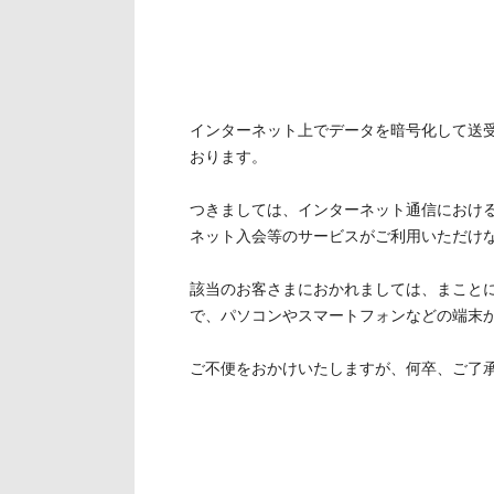
ト
す
内
ペ
共
ー
通
ジ
メ
の
インターネット上でデータを暗号化して送
ニ
先
おります。
ュ
頭
ー
に
つきましては、インターネット通信におけ
に
戻
ネット入会等のサービスがご利用いただけ
移
り
動
ま
該当のお客さまにおかれましては、まこと
し
す
で、パソコンやスマートフォンなどの端末
ま
す
ご不便をおかけいたしますが、何卒、ご了
ペ
ー
ジ
本