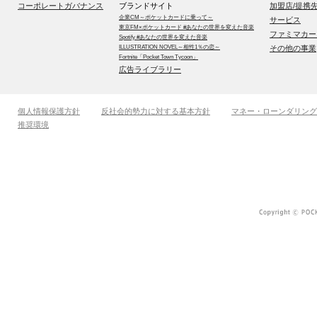
コーポレートガバナンス
ブランドサイト
加盟店/提携
企業CM～ポケットカードに乗って～
サービス
東京FM×ポケットカード #あなたの世界を変えた音楽
ファミマカー
Spotify #あなたの世界を変えた音楽
ILLUSTRATION NOVEL～相性1％の恋～
その他の事業
Fortnite「Pocket Town Tycoon」
広告ライブラリー
個人情報保護方針
反社会的勢力に対する基本方針
マネー・ローンダリング
推奨環境