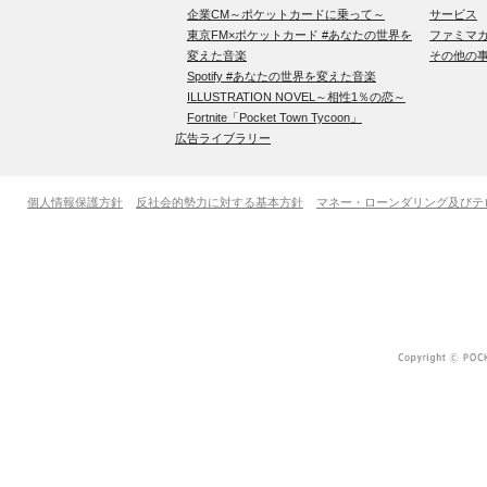
企業CM～ポケットカードに乗って～
サービス
東京FM×ポケットカード #あなたの世界を
ファミマ
変えた音楽
その他の
Spotify #あなたの世界を変えた音楽
ILLUSTRATION NOVEL～相性1％の恋～
Fortnite「Pocket Town Tycoon」
広告ライブラリー
個人情報保護方針
反社会的勢力に対する基本方針
マネー・ローンダリング及びテ