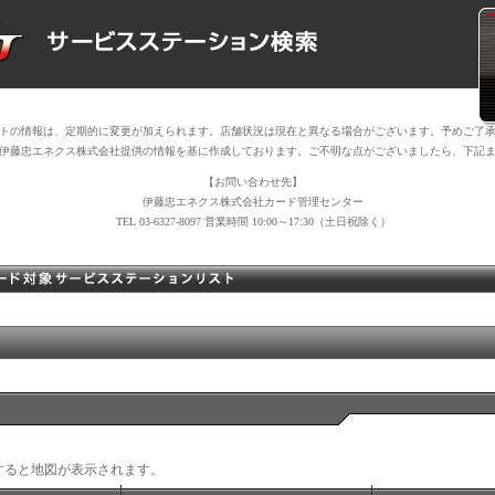
トの情報は、定期的に変更が加えられます。店舗状況は現在と異なる場合がございます。予めご了
伊藤忠エネクス株式会社提供の情報を基に作成しております。ご不明な点がございましたら、下記
【お問い合わせ先】
伊藤忠エネクス株式会社カード管理センター
TEL 03-6327-8097 営業時間 10:00～17:30（土日祝除く）
すると地図が表示されます。