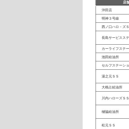
店
沖田店
明神３号線
西ノ口ハロ－ズ
長島サービスス
カーライフステ
池田給油所
セルフステーシ
湯之元ＳＳ
大根占給油所
川内ハローズＳ
樋脇給油所
松元ＳＳ