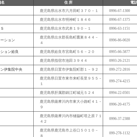
舗名
住 所
電
鹿児島県出水市六月田町３７０－１
0996-67-1300
鹿児島県出水市明神町１８４６
0996-67-1375
ＳＳ
鹿児島県出水市武本１９０－１
0996-63-1151
鹿児島県出水郡長島町鷹巣８４４－
テーション
0996-86-0020
４
ーション姶良
鹿児島県姶良市宮島町５６－２０
0995-66-5877
鹿児島県指宿市池田３９４４
0993-26-2121
ョン伊集院中央
鹿児島県日置市伊集院町郡１－９２
099-272-2816
鹿児島県日置市東市来町長里９５５－
099-274-4215
１
鹿児島県肝属郡錦江町城元５２４
0994-22-0501
鹿児島県薩摩川内市東大小路町４１－
Ｓ
0996-20-4175
９
鹿児島県薩摩川内市樋脇町塔之原７１
0996-37-2388
４２
鹿児島県鹿児島市上谷口５０１０－
099-278-1132
８