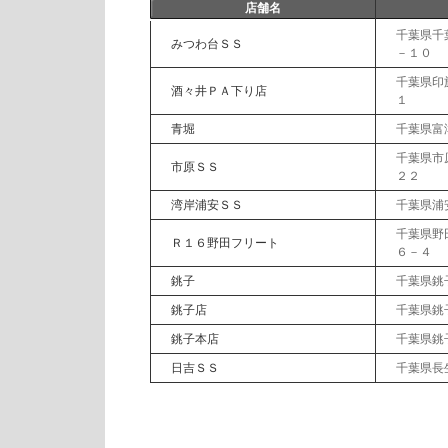
店舗名
千葉県千
みつわ台ＳＳ
－１０
千葉県印
酒々井ＰＡ下り店
１
青堀
千葉県富
千葉県市
市原ＳＳ
２２
湾岸浦安ＳＳ
千葉県浦
千葉県野
Ｒ１６野田フリート
６－４
銚子
千葉県銚
銚子店
千葉県銚
銚子本店
千葉県銚
日吉ＳＳ
千葉県長