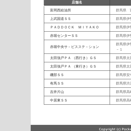
店舗名
富岡西給油所
群馬県 
上武国道ＳＳ
群馬県伊
ＰＡＤＤＯＣＫ ＭＩＹＡＫＯ
群馬県伊
赤堀センターＳＳ
群馬県伊
群馬県伊
赤堀中央サ－ビスステ－ション
－１
太田強戸ＰＡ （西行き）ＧＳ
群馬県太
太田強戸ＰＡ （東行き）ＧＳ
群馬県太
磯部ＳＳ
群馬県安
有馬ＳＳ
群馬県渋
吉井片山
群馬県高
中居東ＳＳ
群馬県高