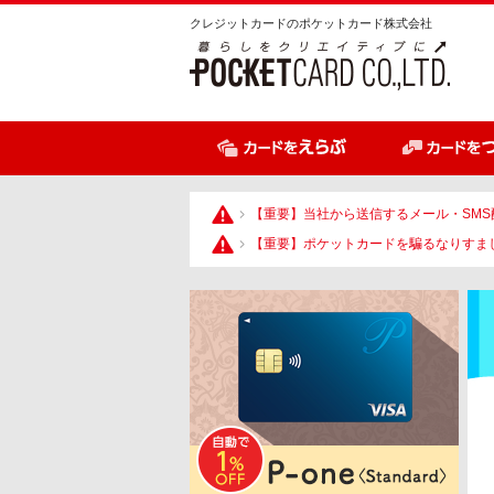
ペ
ペ
クレジットカードのポケットカード株式会社
ー
ー
ジ
ジ
内
の
を
終
移
わ
動
り
す
で
【重要】当社から送信するメール・SMS
る
す
【重要】ポケットカードを騙るなりすま
た
ヘ
め
ッ
の
ダ
リ
ー
ン
情
ク
報
で
に
す
戻
サ
り
イ
ま