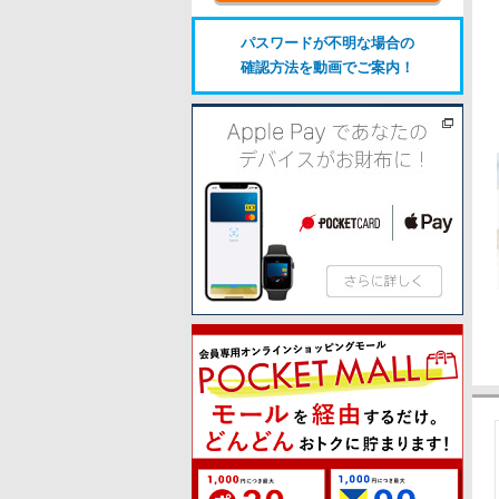
文
に
パスワードが不明な場合の
移
確認方法を動画でご案内！
動
し
ま
す
フ
ッ
タ
ー
情
報
に
移
動
し
ま
す