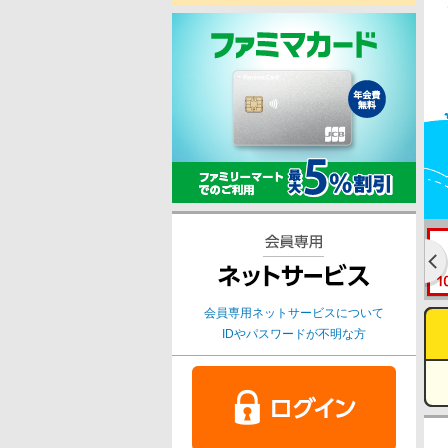
ト
す
内
ペ
共
ー
通
ジ
メ
の
ニ
先
ュ
頭
ー
に
に
戻
移
り
動
ま
し
す
ま
会員専用ネットサービスについて
す
IDやパスワードが不明な方
ペ
ー
ジ
本