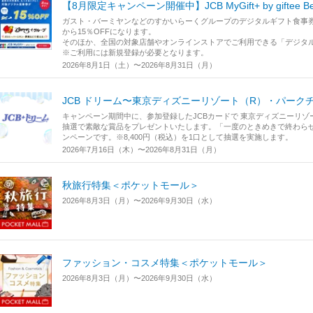
【8月限定キャンペーン開催中】JCB MyGift+ by giftee 
ガスト・バーミヤンなどのすかいらーくグループのデジタルギフト食事券が
から15％OFFになります。
そのほか、全国の対象店舗やオンラインストアでご利用できる「デジタ
※ご利用には新規登録が必要となります。
2026年8月1日（土）〜2026年8月31日（月）
JCB ドリーム〜東京ディズニーリゾート（R）・パー
キャンペーン期間中に、参加登録したJCBカードで 東京ディズニーリ
抽選で素敵な賞品をプレゼントいたします。「一度のときめきで終わら
ンペーンです。※8,400円（税込）を1口として抽選を実施します。
2026年7月16日（木）〜2026年8月31日（月）
秋旅行特集＜ポケットモール＞
2026年8月3日（月）〜2026年9月30日（水）
ファッション・コスメ特集＜ポケットモール＞
2026年8月3日（月）〜2026年9月30日（水）